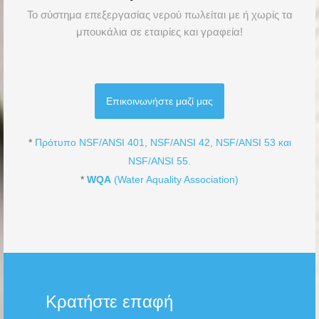
To σύστημα επεξεργασίας νερού πωλείται με ή χωρίς τα
μπουκάλια σε εταιρίες και γραφεία!
Επικοινωνήστε μαζί μας
*
Πρότυπο NSF/ANSI 401, NSF/ANSI 42, NSF/ANSI 53 και
NSF/ANSI 55.
*
WQA
(Water Aquality Association)
Κρατήστε επαφή