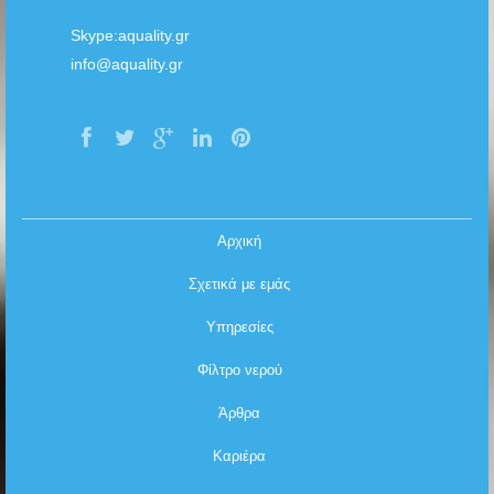
Skype:aquality.gr
info@aquality.gr
Face
Twitt
G+
Link
Pinte
book
er
edin
rest
Αρχική
Σχετικά με εμάς
Υπηρεσίες
Φίλτρο νερού
Άρθρα
Καριέρα