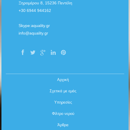
Ξηρομέρου 8, 15236 Πεντέλη
+30 6944 944162
Skype:aquality.gr
info@aquality.gr
Face
Twitt
G+
Link
Pinte
book
er
edin
rest
Αρχική
Σχετικά με εμάς
Υπηρεσίες
Φίλτρο νερού
Άρθρα